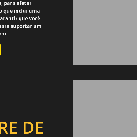
, para afetar
o que inclui uma
garantir que você
para suportar um
em.
RE DE