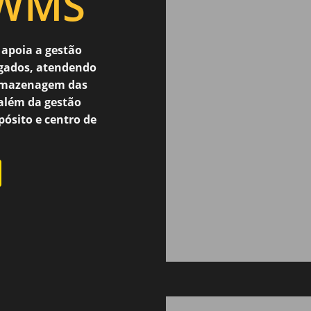
-WMS
apoia a gestão
egados, atendendo
armazenagem das
 além da gestão
pósito e centro de