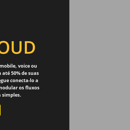
OUD
mobile, voice ou
m até 50% de suas
egue conecta-lo a
odular os fluxos
 simples.