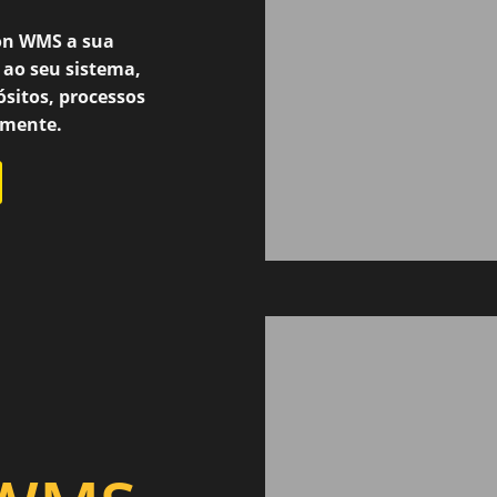
on WMS a sua
 ao seu sistema,
ósitos, processos
amente.