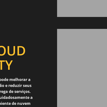
OUD
TY
 pode melhorar a
ão e reduzir seus
rega de serviços.
cuidadosamente a
biente de nuvem