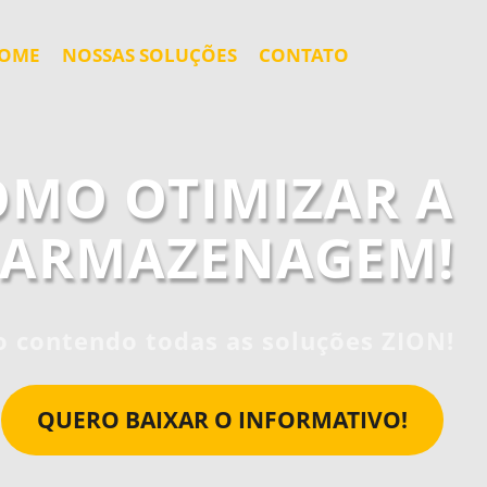
OME
NOSSAS SOLUÇÕES
CONTATO
OMO OTIMIZAR A
E ARMAZENAGEM!
o contendo todas as soluções ZION!
QUERO BAIXAR O INFORMATIVO!